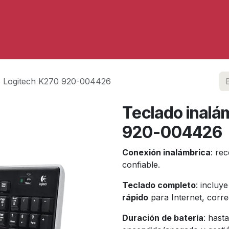
Servicios
o Logitech K270 920-004426
Teclado inalá
920-004426
Conexión inalámbrica
: re
confiable.
Teclado completo
: incluy
rápido
para Internet, corre
Duración de batería
: hast