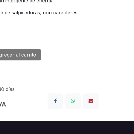
 inteligente de energía.
ba de salpicaduras, con caracteres
regar al carrito
30 días
IVA