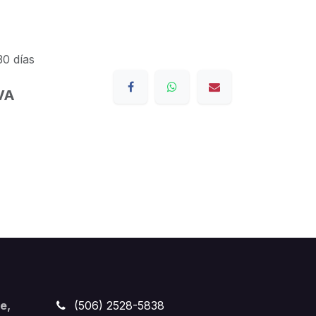
30 días
IVA
e,
(506) 2528-5838