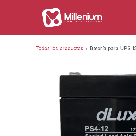
Ir al contenido
Tienda
Todos los productos
Batería para UPS 1