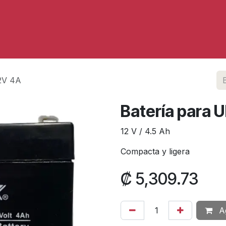
Servicios
2V 4A
Batería para 
12 V / 4.5 Ah
Compacta y ligera
₡
5,309.73
Ag