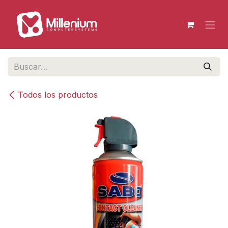
Ir al contenido
Todos los productos