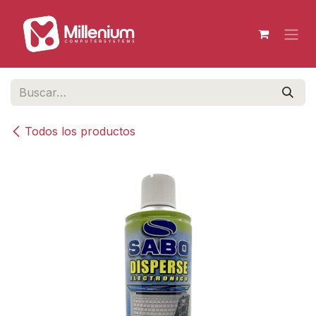
Ir al contenido
Todos los productos