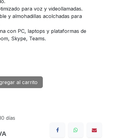
do.
ptimizado para voz y videollamadas.
able y almohadillas acolchadas para
.
ona con PC, laptops y plataformas de
om, Skype, Teams.
regar al carrito
30 días
IVA