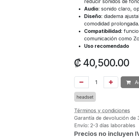
reducir sonidos de fon
Audio
: sonido claro, o
Diseño
: diadema ajust
comodidad prolongada
Compatibilidad
: funci
comunicación como Zo
Uso recomendado
₡
40,500.00
Ag
headset
Términos y condiciones
Garantía de devolución de 
Envío: 2-3 días laborables
Precios no incluyen 