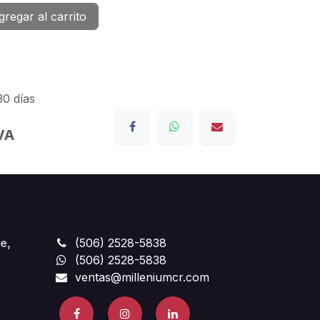
regar al carrito
30 días
IVA
e,
(506) 2528-5838
(506) 2528-5838
ventas@milleniumcr.com