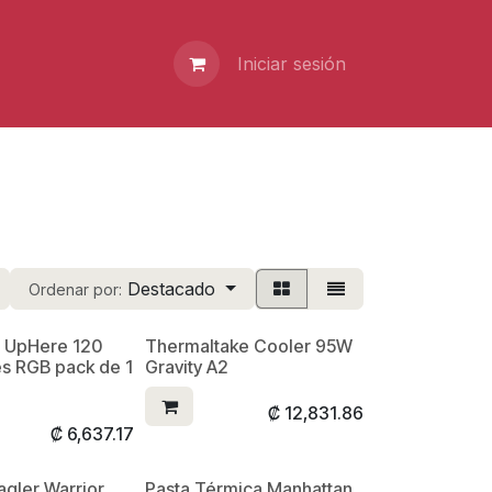
Iniciar sesión
Destacado
Ordenar por:
r UpHere 120
Thermaltake Cooler 95W
s RGB pack de 1
Gravity A2
₡
12,831.86
₡
6,637.17
agler Warrior
Pasta Térmica Manhattan