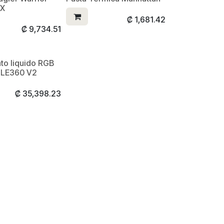
 X
₡
1,681.42
₡
9,734.51
nto liquido RGB
 LE360 V2
₡
35,398.23