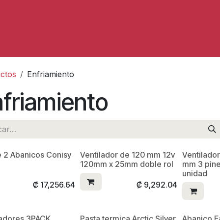
Servicios
ctos
Enfriamiento
friamiento
e 2 Abanicos Conisy
Ventilador de 120 mm 12v
Ventilado
120mm x 25mm doble rol
mm 3 pine
unidad
₡
17,256.64
₡
9,292.04
ladores 3PACK
Pasta termica Arctic Silver
Abanico E