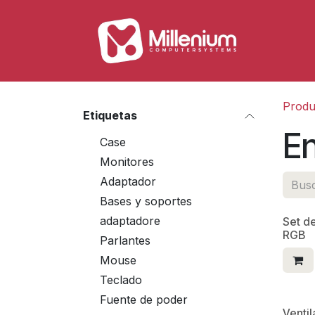
Ir al contenido
Tienda
Produ
Etiquetas
En
Case
Monitores
Adaptador
Bases y soportes
adaptadore
Set d
RGB
Parlantes
Mouse
Teclado
Fuente de poder
Venti