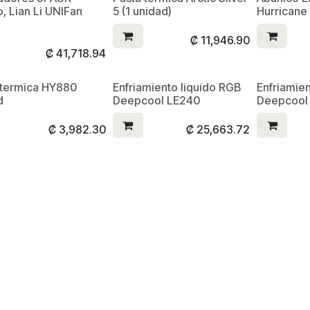
, Lian Li UNIFan
5 (1 unidad)
Hurricane
₡
11,946.90
₡
41,718.94
 termica HY880
Enfriamiento liquido RGB
Enfriamie
d
Deepcool LE240
Deepcool
₡
3,982.30
₡
25,663.72