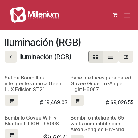
Ir al contenido
Iluminación (RGB)
Iluminación (RGB)
Set de Bombillos
Panel de luces para pared
inteligentes marca Geeni
Govee Gilde Tri-Angle
LUX Edision ST21
Light H6067
₡
19,469.03
₡
69,026.55
Bombillo Govee WIFI y
Bombillo inteligente 65
Bluetooth LIGHT h6008
watts compatible con
Alexa Sengled E12-N14
₡
5,752.21