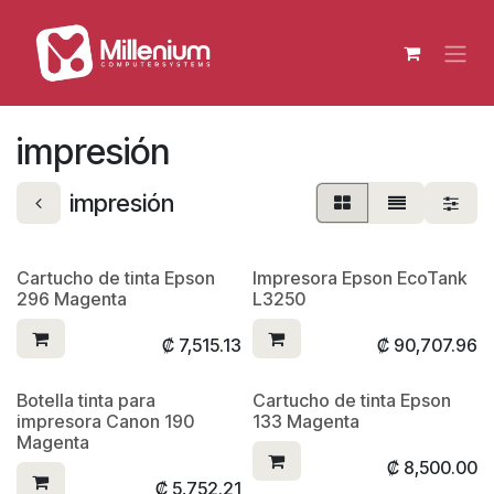
Ir al contenido
impresión
impresión
Cartucho de tinta Epson
Impresora Epson EcoTank
296 Magenta
L3250
₡
7,515.13
₡
90,707.96
Botella tinta para
Cartucho de tinta Epson
impresora Canon 190
133 Magenta
Magenta
₡
8,500.00
₡
5,752.21