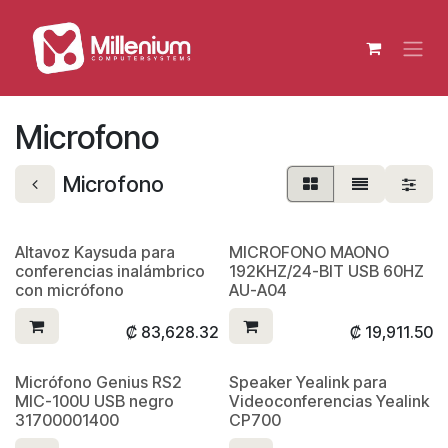
Ir al contenido
Microfono
Microfono
Altavoz Kaysuda para
MICROFONO MAONO
conferencias inalámbrico
192KHZ/24-BIT USB 60HZ
con micrófono
AU-A04
₡
83,628.32
₡
19,911.50
Micrófono Genius RS2
Speaker Yealink para
MIC-100U USB negro
Videoconferencias Yealink
31700001400
CP700