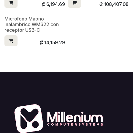
₡
6,194.69
₡
108,407.08
Microfono Maono
Inalámbrico WM622 con
receptor USB-C
₡
14,159.29