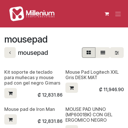
Ir al contenido
mousepad
mousepad
Kit soporte de teclado
Mouse Pad Logitech XXL
para muñecas y mouse
Gris DESK MAT
pad con gel negro Gimars
₡
11,946.90
₡
12,831.86
Mouse pad de Iron Man
MOUSE PAD UNNO
(MP6001BK) CON GEL
ERGOMICO NEGRO
₡
12,831.86