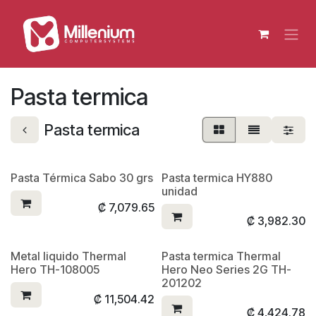
Ir al contenido
Pasta termica
Pasta termica
Pasta Térmica Sabo 30 grs
Pasta termica HY880
unidad
₡
7,079.65
₡
3,982.30
Metal liquido Thermal
Pasta termica Thermal
Hero TH-108005
Hero Neo Series 2G TH-
201202
₡
11,504.42
₡
4,424.78