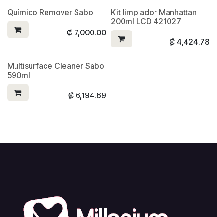
Químico Remover Sabo
Kit limpiador Manhattan
200ml LCD 421027
₡
7,000.00
₡
4,424.78
Multisurface Cleaner Sabo
590ml
₡
6,194.69