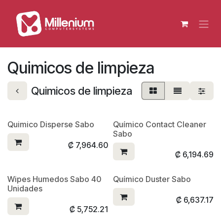
Ir al contenido
Quimicos de limpieza
Quimicos de limpieza
Quimico Disperse Sabo
Químico Contact Cleaner
Sabo
₡
7,964.60
₡
6,194.69
Wipes Humedos Sabo 40
Químico Duster Sabo
Unidades
₡
6,637.17
₡
5,752.21