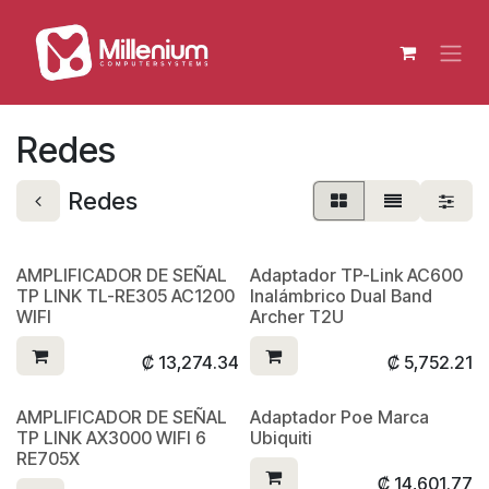
Ir al contenido
Redes
Redes
AMPLIFICADOR DE SEÑAL
Adaptador TP-Link AC600
TP LINK TL-RE305 AC1200
Inalámbrico Dual Band
WIFI
Archer T2U
₡
13,274.34
₡
5,752.21
AMPLIFICADOR DE SEÑAL
Adaptador Poe Marca
TP LINK AX3000 WIFI 6
Ubiquiti
RE705X
₡
14,601.77