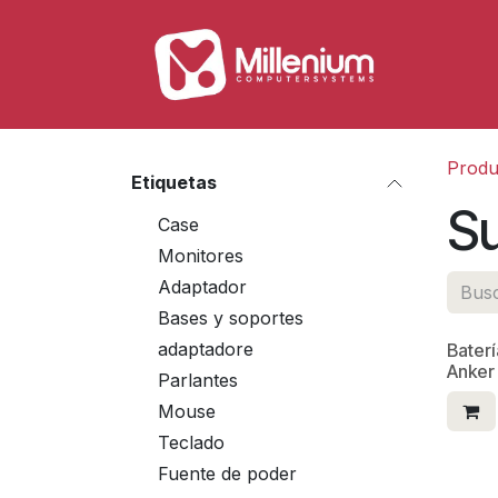
Ir al contenido
Tienda
Produ
Etiquetas
Su
Case
Monitores
Adaptador
Bases y soportes
adaptadore
Baterí
Anker
Parlantes
Mouse
Teclado
Fuente de poder