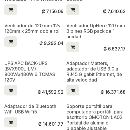
₡
7,156.09
₡
7,610.62
Ventilador de 120 mm 12v
Ventilador UpHere 120 mm
120mm x 25mm doble rol
3 pines RGB pack de 1
unidad
₡
9,292.04
₡
6,637.17
UPS APC BACK-UPS
Adaptador Matters,
(BVX900L-LM)
adaptador de USB 3.0 a
900VA/480W 6 TOMAS
RJ45 Gigabit Ethernet, de
120V
alta velocidad
₡
41,592.92
₡
16,371.68
Adaptador de Bluetooth
Soporte portátil para
WiFi USB WiFi5
computadora portátil para
escritorio OMOTON LA02
Portátil de aluminio
₡
14,601.77
plegable ajustable