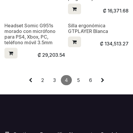
₡
16,371.68
Headset Somic G951s
Silla ergonómica
morado con micrófono
GTPLAYER Blanca
para PS4, Xbox, PC,
teléfono móvil 3.5mm
₡
134,513.27
₡
29,203.54
2
3
4
5
6