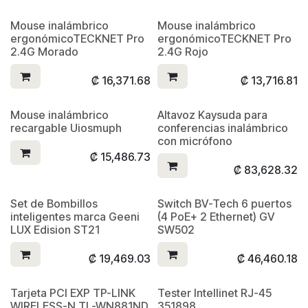
Mouse inalámbrico
Mouse inalámbrico
ergonómicoTECKNET Pro
ergonómicoTECKNET Pro
2.4G Morado
2.4G Rojo
₡
16,371.68
₡
13,716.81
Mouse inalámbrico
Altavoz Kaysuda para
recargable Uiosmuph
conferencias inalámbrico
con micrófono
₡
15,486.73
₡
83,628.32
Set de Bombillos
Switch BV-Tech 6 puertos
inteligentes marca Geeni
(4 PoE+ 2 Ethernet) GV
LUX Edision ST21
SW502
₡
19,469.03
₡
46,460.18
Tarjeta PCI EXP TP-LINK
Tester Intellinet RJ-45
WIRELESS-N TL-WN881ND
351898