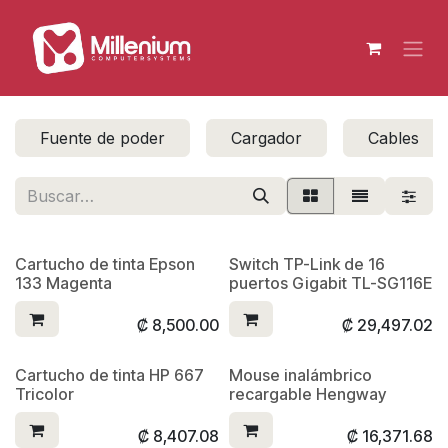
Ir al contenido
Fuente de poder
Cargador
Cables
Cartucho de tinta Epson
Switch TP-Link de 16
133 Magenta
puertos Gigabit TL-SG116E
₡
8,500.00
₡
29,497.02
Cartucho de tinta HP 667
Mouse inalámbrico
Tricolor
recargable Hengway
₡
8,407.08
₡
16,371.68